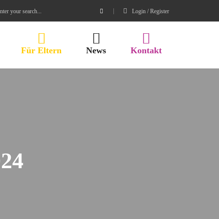
Login / Register
Für Eltern
News
Kontakt
24