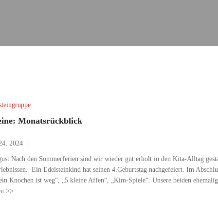
steingruppe
eine: Monatsrückblick
24, 2024
st Nach den Sommerferien sind wir wieder gut erholt in den Kita-Alltag gestar
lebnissen. Ein Edelsteinkind hat seinen 4.Geburtstag nachgefeiert. Im Abschl
ein Knochen ist weg“, „5 kleine Affen“, „Kim-Spiele“. Unsere beiden ehemali
en >>