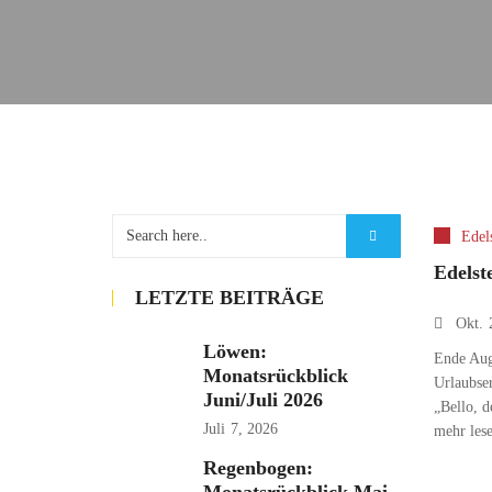
Edel
Edelst
LETZTE BEITRÄGE
Okt.
Löwen:
Ende Augu
Monatsrückblick
Urlaubser
Juni/Juli 2026
„Bello, d
Juli
7, 2026
mehr les
Regenbogen: