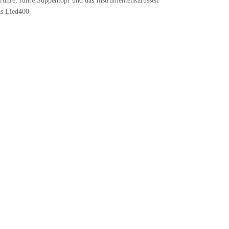
rühre, rühre Suppentopf und das Instrumentenkarussell
as Lied400