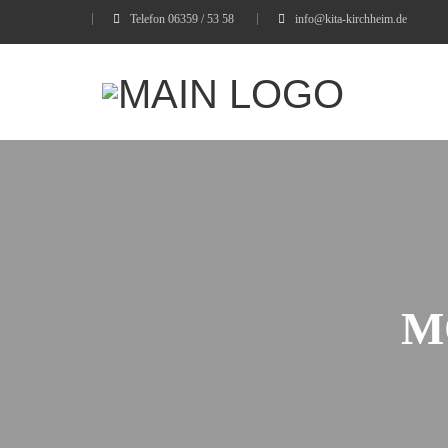
Telefon 06359 / 53 58
info@kita-kirchheim.de
M