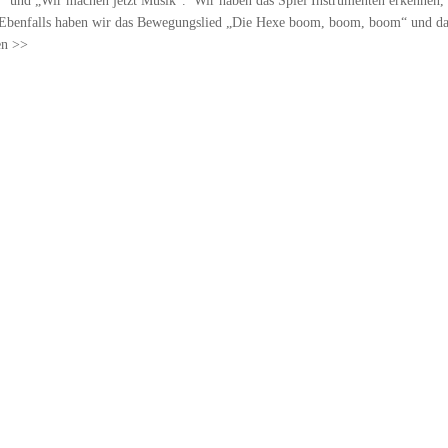
“ und „Wir machen jetzt Musik“. Wir haben das Spiel Instrumenten erkennen, 
. Ebenfalls haben wir das Bewegungslied „Die Hexe boom, boom, boom“ und d
en >>